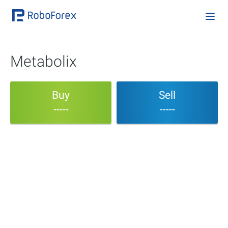
Metabolix
Buy
Sell
-----
-----