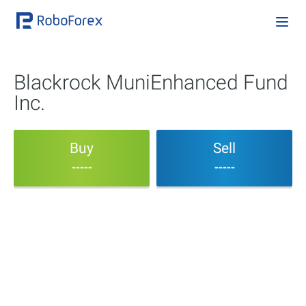
Blackrock MuniEnhanced Fund
Inc.
Buy
Sell
-----
-----