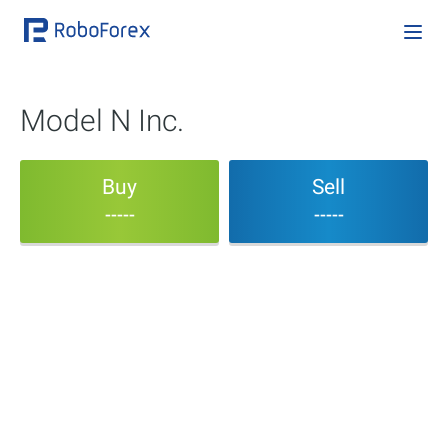
Model N Inc.
Buy
Sell
-----
-----