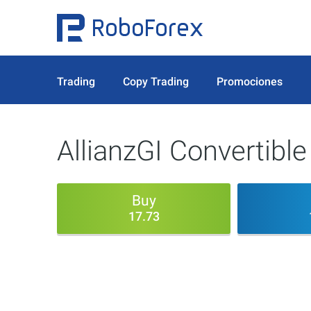
Trading
Copy Trading
Promociones
AllianzGI Convertibl
Buy
17.73