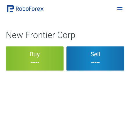
New Frontier Corp
Buy
Sell
-----
-----