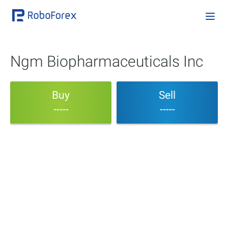
Ngm Biopharmaceuticals Inc
Buy
Sell
-----
-----