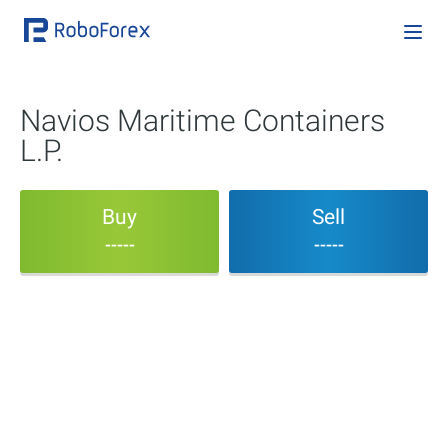
Navios Maritime Containers
L.P.
Buy
Sell
-----
-----