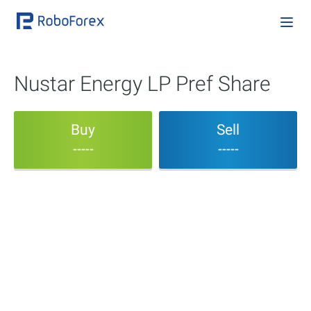
Nustar Energy LP Pref Share
Buy
Sell
-----
-----