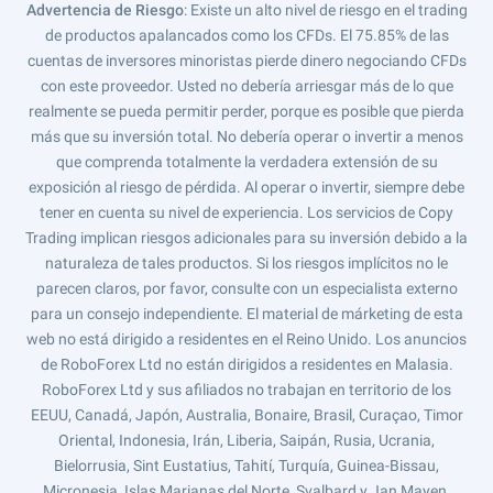
Advertencia de Riesgo
: Existe un alto nivel de riesgo en el trading
de productos apalancados como los CFDs. El 75.85% de las
cuentas de inversores minoristas pierde dinero negociando CFDs
con este proveedor. Usted no debería arriesgar más de lo que
realmente se pueda permitir perder, porque es posible que pierda
más que su inversión total. No debería operar o invertir a menos
que comprenda totalmente la verdadera extensión de su
exposición al riesgo de pérdida. Al operar o invertir, siempre debe
tener en cuenta su nivel de experiencia. Los servicios de Copy
Trading implican riesgos adicionales para su inversión debido a la
naturaleza de tales productos. Si los riesgos implícitos no le
parecen claros, por favor, consulte con un especialista externo
para un consejo independiente. El material de márketing de esta
web no está dirigido a residentes en el Reino Unido. Los anuncios
de RoboForex Ltd no están dirigidos a residentes en Malasia.
RoboForex Ltd y sus afiliados no trabajan en territorio de los
EEUU, Canadá, Japón, Australia, Bonaire, Brasil, Curaçao, Timor
Oriental, Indonesia, Irán, Liberia, Saipán, Rusia, Ucrania,
Bielorrusia, Sint Eustatius, Tahití, Turquía, Guinea-Bissau,
Micronesia, Islas Marianas del Norte, Svalbard y Jan Mayen,