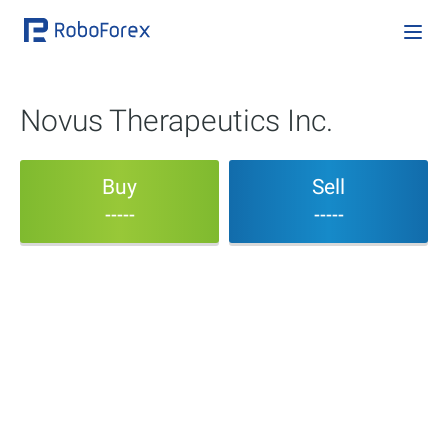
Novus Therapeutics Inc.
Buy
Sell
-----
-----