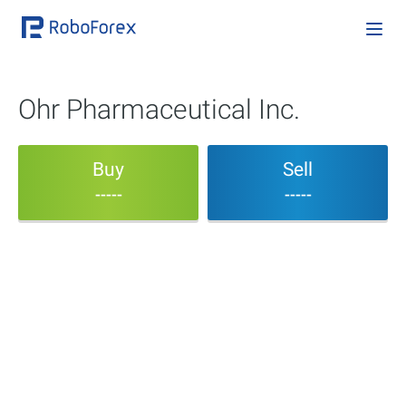
Ohr Pharmaceutical Inc.
Buy
Sell
-----
-----