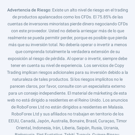
Advertencia de Riesgo
: Existe un alto nivel de riesgo en el trading
de productos apalancados como los CFDs. El 75.85% de las
cuentas de inversores minoristas pierde dinero negociando CFDs
con este proveedor. Usted no debería arriesgar más de lo que
realmente se pueda permitir perder, porque es posible que pierda
más que su inversión total. No debería operar o invertir a menos
que comprenda totalmente la verdadera extensión de su
exposición al riesgo de pérdida. Al operar o invertir, siempre debe
tener en cuenta su nivel de experiencia. Los servicios de Copy
Trading implican riesgos adicionales para su inversión debido a la
naturaleza de tales productos. Si los riesgos implícitos no le
parecen claros, por favor, consulte con un especialista externo
para un consejo independiente. El material de márketing de esta
web no está dirigido a residentes en el Reino Unido. Los anuncios
de RoboForex Ltd no están dirigidos a residentes en Malasia.
RoboForex Ltd y sus afiliados no trabajan en territorio de los
EEUU, Canadá, Japón, Australia, Bonaire, Brasil, Curaçao, Timor
Oriental, Indonesia, Irán, Liberia, Saipán, Rusia, Ucrania,
Bielorrusia, Sint Eustatius, Tahití, Turquía, Guinea-Bissau,