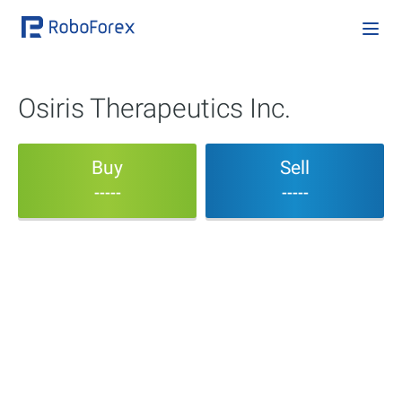
Osiris Therapeutics Inc.
Buy
Sell
-----
-----