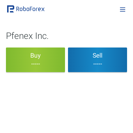
Pfenex Inc.
Buy
Sell
-----
-----