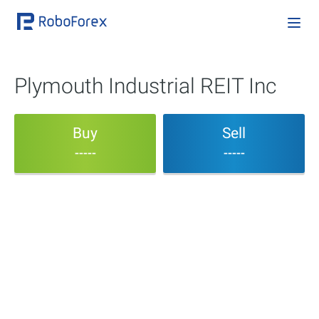
Plymouth Industrial REIT Inc
Buy
Sell
-----
-----