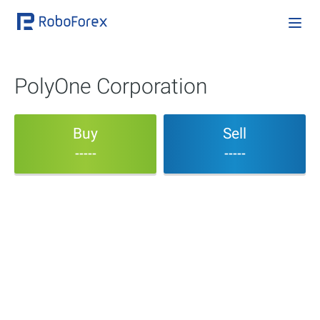
PolyOne Corporation
Buy
Sell
-----
-----