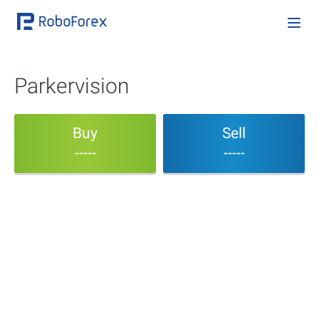
Parkervision
Buy
Sell
-----
-----