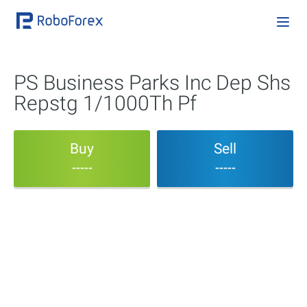
PS Business Parks Inc Dep Shs
Repstg 1/1000Th Pf
Buy
Sell
-----
-----