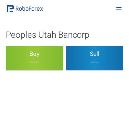
Peoples Utah Bancorp
Buy
Sell
-----
-----