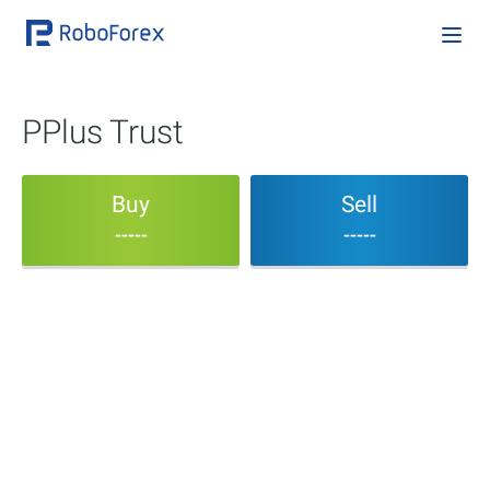
PPlus Trust
Buy
Sell
-----
-----