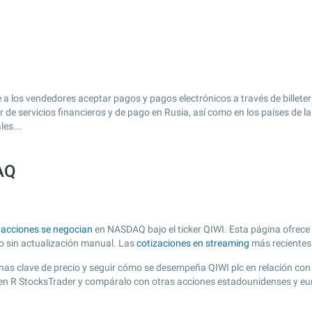
a los vendedores aceptar pagos y pagos electrónicos a través de billetera
er de servicios financieros y de pago en Rusia, así como en los países de 
les...
DAQ
s
acciones se negocian
en NASDAQ bajo el ticker QIWI. Esta página ofrece u
zo sin actualización manual. Las
cotizaciones en streaming
más recientes
 zonas clave de precio y seguir cómo se desempeña QIWI plc en relación co
o en R StocksTrader y compáralo con otras acciones estadounidenses y eu