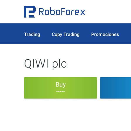
Trading
Copy Trading
Promociones
QIWI plc
Buy
-----