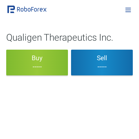
Qualigen Therapeutics Inc.
Buy
Sell
-----
-----