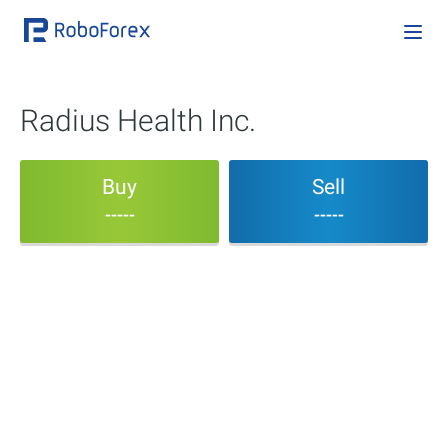
Radius Health Inc.
Buy
Sell
-----
-----