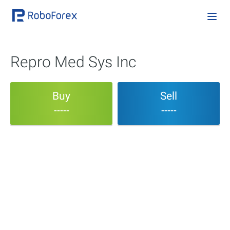
Repro Med Sys Inc
Buy
Sell
-----
-----