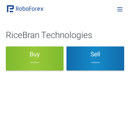
RiceBran Technologies
Buy
Sell
-----
-----