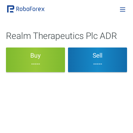
Realm Therapeutics Plc ADR
Buy
Sell
-----
-----