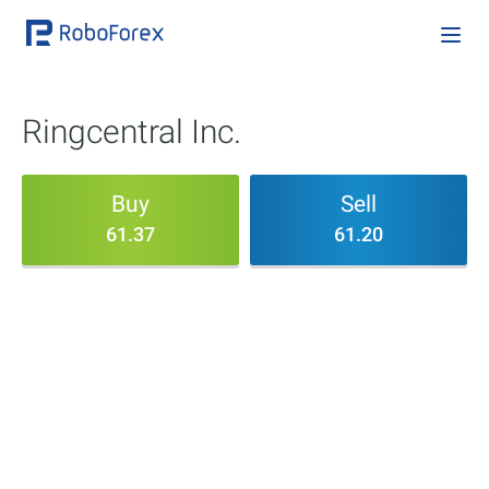
Ringcentral Inc.
Buy
Sell
61.37
61.20