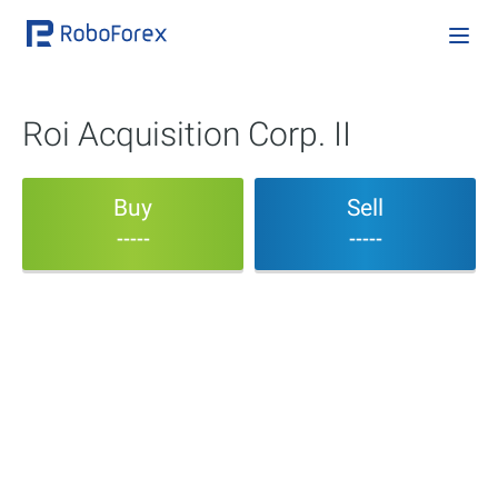
Roi Acquisition Corp. II
Buy
Sell
-----
-----