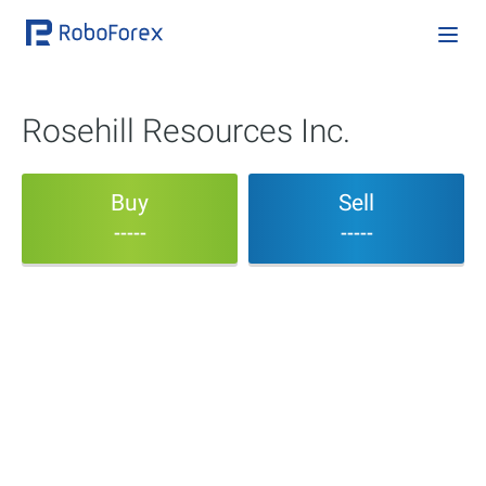
Rosehill Resources Inc.
Buy
Sell
-----
-----