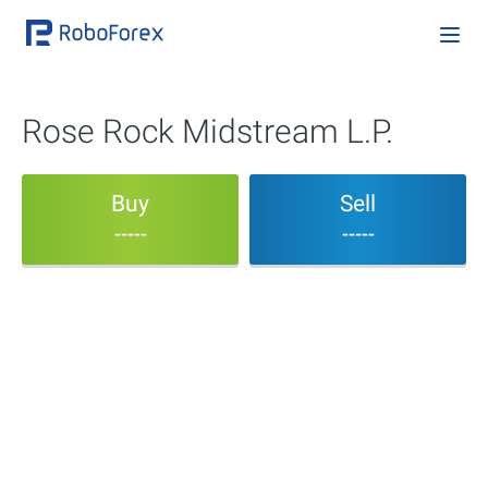
Rose Rock Midstream L.P.
Buy
Sell
-----
-----