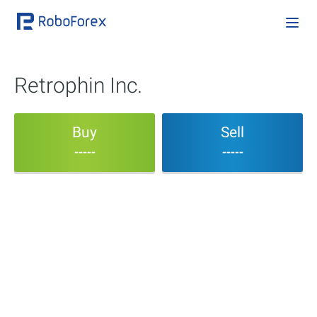
Retrophin Inc.
Buy
Sell
-----
-----