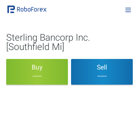
Sterling Bancorp Inc.
[Southfield Mi]
Buy
Sell
-----
-----