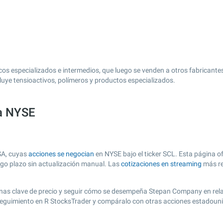
s especializados e intermedios, que luego se venden a otros fabricantes, 
uye tensioactivos, polímeros y productos especializados.
sa NYSE
SA, cuyas
acciones se negocian
en NYSE bajo el ticker SCL. Esta página of
argo plazo sin actualización manual. Las
cotizaciones en streaming
más re
r zonas clave de precio y seguir cómo se desempeña Stepan Company en rel
e seguimiento en R StocksTrader y compáralo con otras acciones estadouni