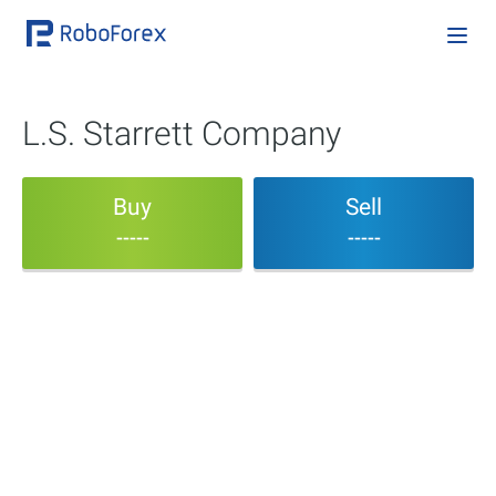
L.S. Starrett Company
Buy
Sell
-----
-----