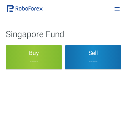
Singapore Fund
Buy
Sell
-----
-----