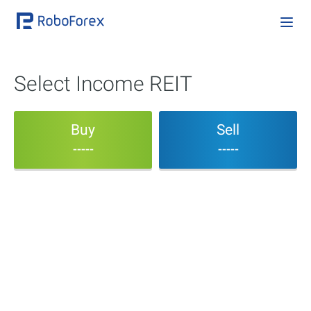
Select Income REIT
Buy
Sell
-----
-----