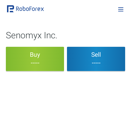
Senomyx Inc.
Buy
Sell
-----
-----