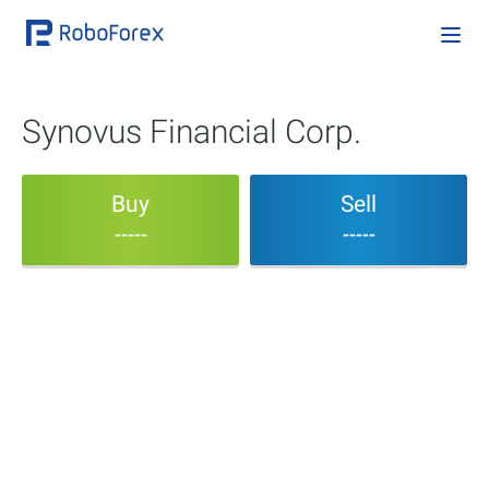
Synovus Financial Corp.
Buy
Sell
-----
-----