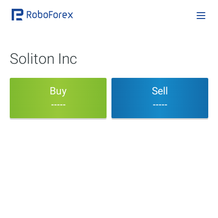
Soliton Inc
Buy
Sell
-----
-----