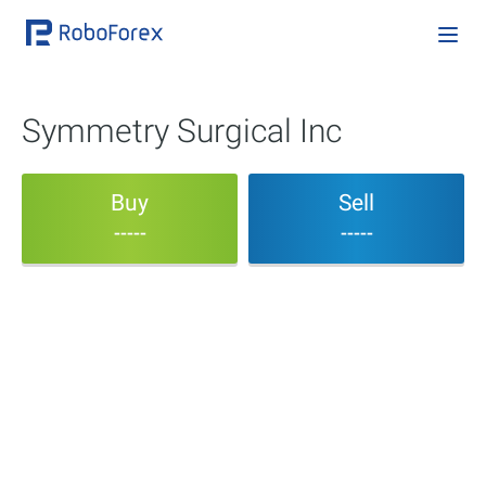
Symmetry Surgical Inc
Buy
Sell
-----
-----