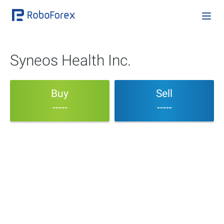
Syneos Health Inc.
Buy
Sell
-----
-----