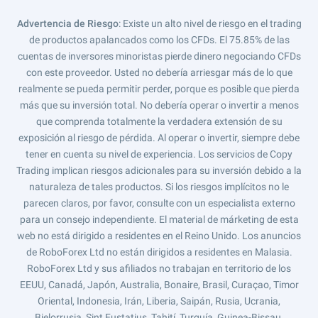
Advertencia de Riesgo
: Existe un alto nivel de riesgo en el trading
de productos apalancados como los CFDs. El 75.85% de las
cuentas de inversores minoristas pierde dinero negociando CFDs
con este proveedor. Usted no debería arriesgar más de lo que
realmente se pueda permitir perder, porque es posible que pierda
más que su inversión total. No debería operar o invertir a menos
que comprenda totalmente la verdadera extensión de su
exposición al riesgo de pérdida. Al operar o invertir, siempre debe
tener en cuenta su nivel de experiencia. Los servicios de Copy
Trading implican riesgos adicionales para su inversión debido a la
naturaleza de tales productos. Si los riesgos implícitos no le
parecen claros, por favor, consulte con un especialista externo
para un consejo independiente. El material de márketing de esta
web no está dirigido a residentes en el Reino Unido. Los anuncios
de RoboForex Ltd no están dirigidos a residentes en Malasia.
RoboForex Ltd y sus afiliados no trabajan en territorio de los
EEUU, Canadá, Japón, Australia, Bonaire, Brasil, Curaçao, Timor
Oriental, Indonesia, Irán, Liberia, Saipán, Rusia, Ucrania,
Bielorrusia, Sint Eustatius, Tahití, Turquía, Guinea-Bissau,