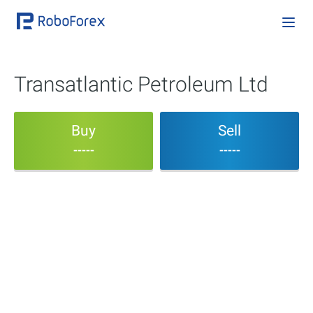
Transatlantic Petroleum Ltd
Buy
Sell
-----
-----