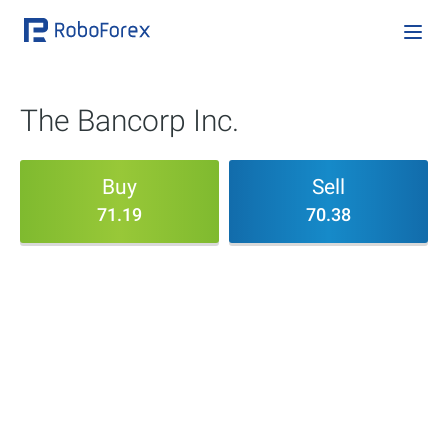
The Bancorp Inc.
Buy
Sell
71.19
70.38