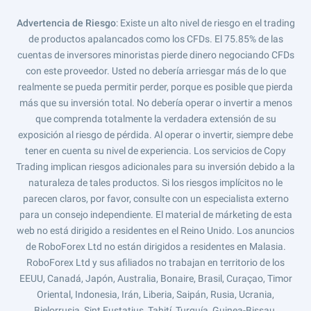
Advertencia de Riesgo
: Existe un alto nivel de riesgo en el trading
de productos apalancados como los CFDs. El 75.85% de las
cuentas de inversores minoristas pierde dinero negociando CFDs
con este proveedor. Usted no debería arriesgar más de lo que
realmente se pueda permitir perder, porque es posible que pierda
más que su inversión total. No debería operar o invertir a menos
que comprenda totalmente la verdadera extensión de su
exposición al riesgo de pérdida. Al operar o invertir, siempre debe
tener en cuenta su nivel de experiencia. Los servicios de Copy
Trading implican riesgos adicionales para su inversión debido a la
naturaleza de tales productos. Si los riesgos implícitos no le
parecen claros, por favor, consulte con un especialista externo
para un consejo independiente. El material de márketing de esta
web no está dirigido a residentes en el Reino Unido. Los anuncios
de RoboForex Ltd no están dirigidos a residentes en Malasia.
RoboForex Ltd y sus afiliados no trabajan en territorio de los
EEUU, Canadá, Japón, Australia, Bonaire, Brasil, Curaçao, Timor
Oriental, Indonesia, Irán, Liberia, Saipán, Rusia, Ucrania,
Bielorrusia, Sint Eustatius, Tahití, Turquía, Guinea-Bissau,