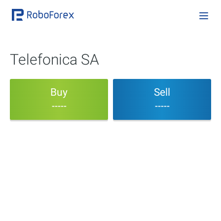
Telefonica SA
Buy
Sell
-----
-----