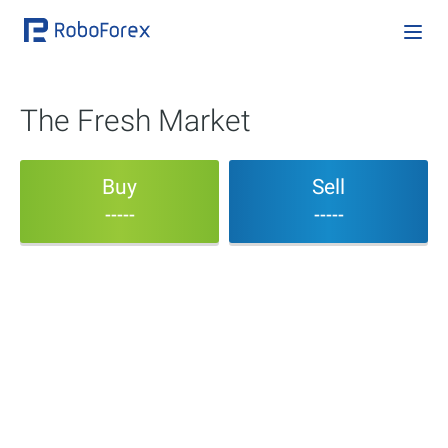
The Fresh Market
Buy
Sell
-----
-----