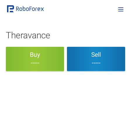
Theravance
Buy
Sell
-----
-----