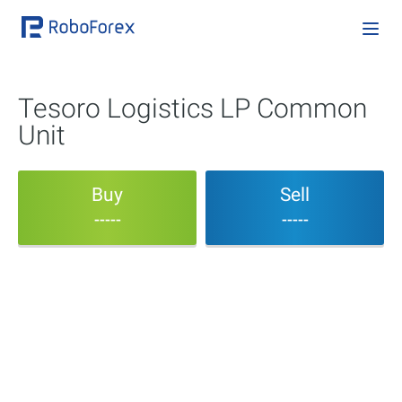
Tesoro Logistics LP Common
Unit
Buy
Sell
-----
-----