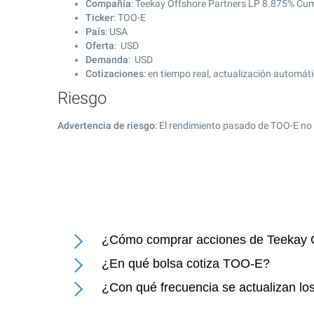
Compañía
: Teekay Offshore Partners LP 8.875% Cu
Ticker
: TOO-E
País
: USA
Oferta
: USD
Demanda
: USD
Cotizaciones
: en tiempo real, actualización automát
Riesgo
Advertencia de riesgo
: El rendimiento pasado de TOO-E no 
¿Cómo comprar acciones de Teekay 
¿En qué bolsa cotiza TOO-E?
¿Con qué frecuencia se actualizan l