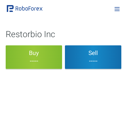
Restorbio Inc
Buy
Sell
-----
-----